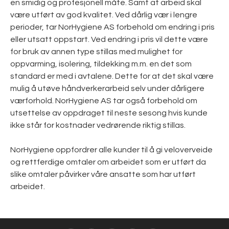
en smidig og profesjonell måte. Samt at arbeid skal
være utført av god kvalitet. Ved dårlig vær i lengre
perioder, tar NorHygiene AS forbehold om endring i pris
eller utsatt oppstart. Ved endring i pris vil dette være
for bruk av annen type stillas med mulighet for
oppvarming, isolering, tildekking m.m. en det som
standard er med i avtalene. Dette for at det skal være
mulig å utøve håndverkerarbeid selv under dårligere
værforhold. NorHygiene AS tar også forbehold om
utsettelse av oppdraget til neste sesong hvis kunde
ikke står for kostnader vedrørende riktig stillas.
NorHygiene oppfordrer alle kunder til å gi veloverveide
og rettferdige omtaler om arbeidet som er utført da
slike omtaler påvirker våre ansatte som har utført
arbeidet.