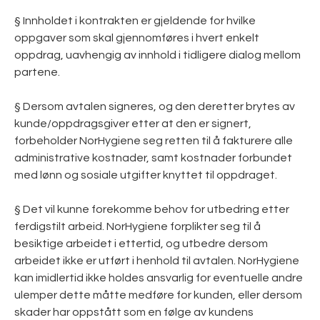
§ Innholdet i kontrakten er gjeldende for hvilke
oppgaver som skal gjennomføres i hvert enkelt
oppdrag, uavhengig av innhold i tidligere dialog mellom
partene.
§ Dersom avtalen signeres, og den deretter brytes av
kunde/oppdragsgiver etter at den er signert,
forbeholder NorHygiene seg retten til å fakturere alle
administrative kostnader, samt kostnader forbundet
med lønn og sosiale utgifter knyttet til oppdraget.
§ Det vil kunne forekomme behov for utbedring etter
ferdigstilt arbeid. NorHygiene forplikter seg til å
besiktige arbeidet i ettertid, og utbedre dersom
arbeidet ikke er utført i henhold til avtalen. NorHygiene
kan imidlertid ikke holdes ansvarlig for eventuelle andre
ulemper dette måtte medføre for kunden, eller dersom
skader har oppstått som en følge av kundens