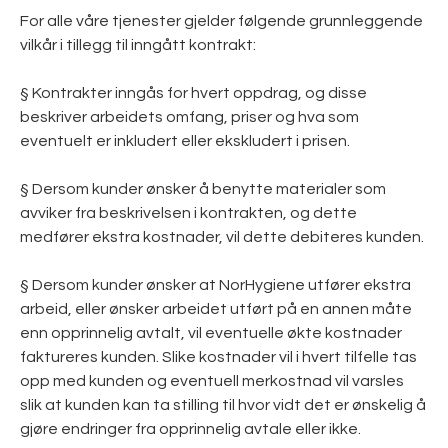
Vilkår for renhold
Fasaderenhold
Fuktmåling
Bud 24t
Stillaser
For alle våre tjenester gjelder følgende grunnleggende
Vilkår for vaktmester
Tekstil og tepperens
Minilager & lagring
Innvendig maling
Snømåking
vilkår i tillegg til inngått kontrakt:
Sanitær og dispensere
Tilsyn & rådgivning
Vilkår for transport
Utvendig maling
Pianoflytting
§ Kontrakter inngås for hvert oppdrag, og disse
Gulvbehandling
REFERANSER
Pakking
beskriver arbeidets omfang, priser og hva som
eventuelt er inkludert eller ekskludert i prisen.
Visningsvask
NYHETER
§ Dersom kunder ønsker å benytte materialer som
KONTAKT OSS
Annet renhold
avviker fra beskrivelsen i kontrakten, og dette
☎ 22 22 60 06
medfører ekstra kostnader, vil dette debiteres kunden.
§ Dersom kunder ønsker at NorHygiene utfører ekstra
arbeid, eller ønsker arbeidet utført på en annen måte
enn opprinnelig avtalt, vil eventuelle økte kostnader
faktureres kunden. Slike kostnader vil i hvert tilfelle tas
opp med kunden og eventuell merkostnad vil varsles
slik at kunden kan ta stilling til hvor vidt det er ønskelig å
gjøre endringer fra opprinnelig avtale eller ikke.