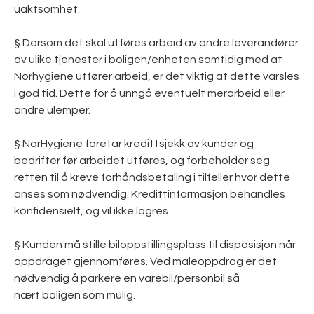
uaktsomhet.
§ Dersom det skal utføres arbeid av andre leverandører
av ulike tjenester i boligen/enheten samtidig med at
Norhygiene utfører arbeid, er det viktig at dette varsles
i god tid. Dette for å unngå eventuelt merarbeid eller
andre ulemper.
§ NorHygiene foretar kredittsjekk av kunder og
bedrifter før arbeidet utføres, og forbeholder seg
retten til å kreve forhåndsbetaling i tilfeller hvor dette
anses som nødvendig. Kredittinformasjon behandles
konfidensielt, og vil ikke lagres.
§ Kunden må stille biloppstillingsplass til disposisjon når
oppdraget gjennomføres. Ved maleoppdrag er det
nødvendig å parkere en varebil/personbil så
nært boligen som mulig.