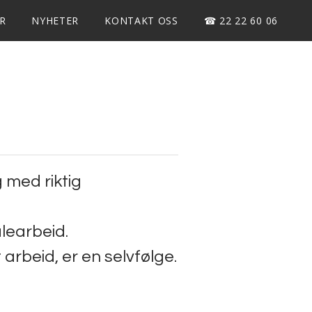
R
NYHETER
KONTAKT OSS
☎ 22 22 60 06
 med riktig
learbeid.
 arbeid, er en selvfølge.