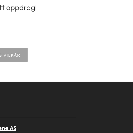
itt oppdrag!
S VILKÅR
ene AS