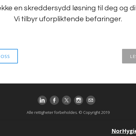
kke en skreddersydd løsning til deg og d
​Vi tilbyr uforpliktende befaringer.
 OSS
LE
Alle rettigheter forbeholdes. © Copyright 2019
NorHygi