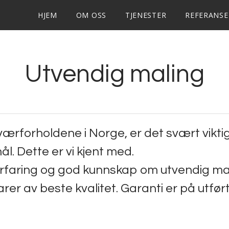
HJEM
OM OSS
TJENESTER
REFERANSE
​Utvendig maling
ærforholdene i Norge, er det svært viktig
l. Dette er vi kjent med.
rfaring og god kunnskap om utvendig ma
arer av beste kvalitet. Garanti er på utført