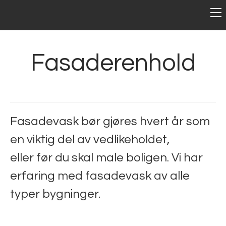
HJEM
OM OSS
Kontaktpersoner
TJENESTER
Fasaderenhold
Ledige stillinger
Håndverk
Snekkerarbeid
Renhold
Gulvlegging
Flyttevask
Fasadevask bør gjøres hvert år som
Trappevask
Sparkling
en viktig del av vedlikeholdet,
Storrengjøring
Tapetsering
eller før du skal male boligen. Vi har
Fasaderehabilitering
Vinduspuss
erfaring med fasadevask av alle
Betongrehabilitering
Matteservice
typer bygninger.
Hjemmeservice
Fasadevask