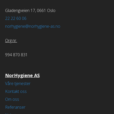
Vilkår for renhold
Fuktmåling
NYHETER
Bud 24t
Gladengveien 17, 0661 Oslo
Vilkår for vaktmester
Minilager & lagring
KONTAKT OSS
Snømåking
22 22 60 06
Tilsyn & rådgivning
Vilkår for transport
☎ 22 22 60 06
Pianoflytting
norhygiene@norhygiene-as.no
Pakking
Org.nr.
994 870 831
NorHygiene AS
Våre tjenester
Kontakt oss
Om oss
Referanser