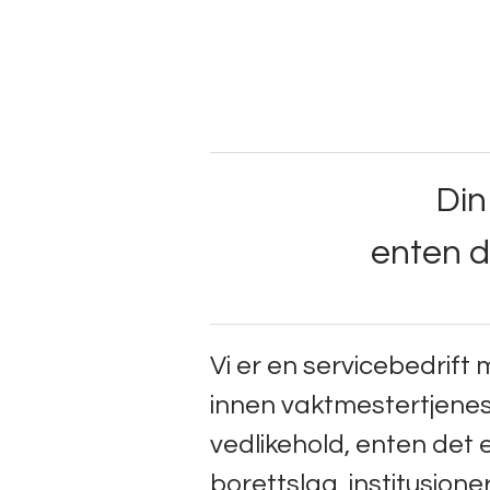
Di
​enten 
Vi er en servicebedrift 
innen vaktmestertjenes
vedlikehold, enten det 
borettslag, institusjone