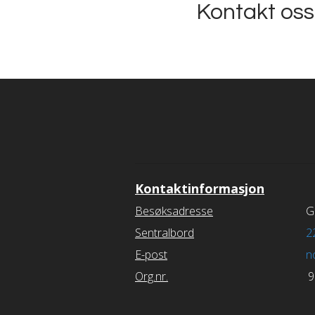
Kontakt oss 
Kontaktinformasjon
Besøksadresse
G
Sentralbord
2
E-post
n
Org.nr.
9