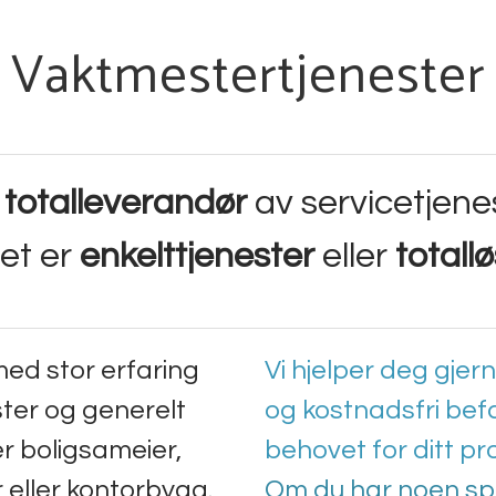
Vaktmestertjenester
n
totalleverandør
av servicetjene
det er
enkelttjenester
eller
totall
med stor erfaring
Vi hjelper deg gje
ter og generelt
og kostnadsfri befa
er boligsameier,
behovet for ditt pro
r eller kontorbygg.
Om du har noen sp