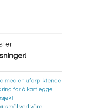
ster
øsninger
!
rne med en uforpliktende
ring for å kartlegge
sjekt.
ørsmål ved våre