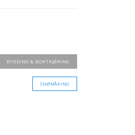
RYDDING & BORTKJØRING
SNØMÅKING