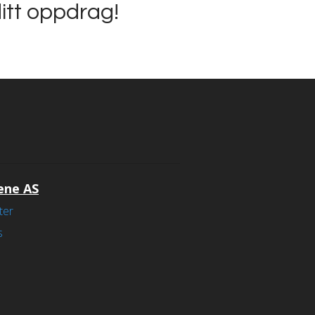
ditt oppdrag!
ene AS
ter
s