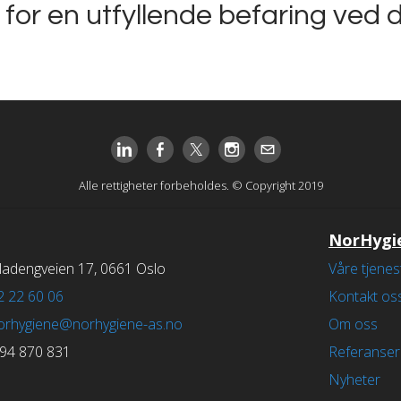
for en utfyllende befaring ved 
Alle rettigheter forbeholdes. © Copyright 2019
NorHygi
ladengveien 17, 0661 Oslo
Våre tjenes
2 22 60 06
Kontakt os
orhygiene@norhygiene-as.no
Om oss
94 870 831
Referanser
Nyheter